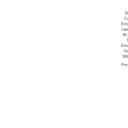
D
Co
Ein
Lep
40,
Ein
Te
369
Pri